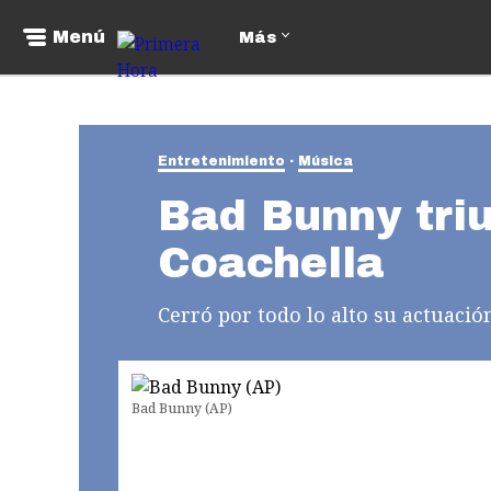
Menú
Más
Entretenimiento
Música
Bad Bunny tri
Coachella
Cerró por todo lo alto su actuació
Bad Bunny (AP)