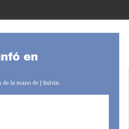
unfó en
n de la mano de J Balvin.