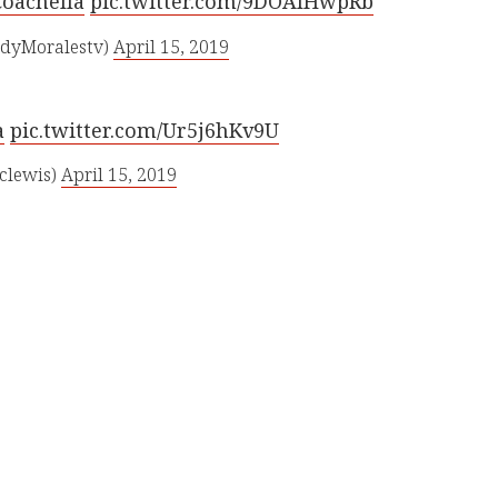
oachella
pic.twitter.com/9DOAIHwpRb
dyMoralestv)
April 15, 2019
a
pic.twitter.com/Ur5j6hKv9U
clewis)
April 15, 2019