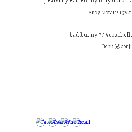
J Balvin y Bad Bunny muy duro
#C
— Andy Morales (@An
bad bunny ??
#coachell
— Benji (@benji