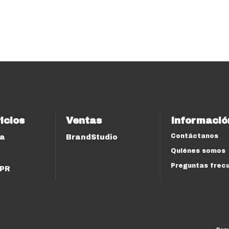
icios
Ventas
Informació
Contáctanos
ía
BrandStudio
Quiénes somos
Preguntas frec
 PR