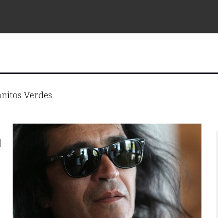
nitos Verdes
l
s