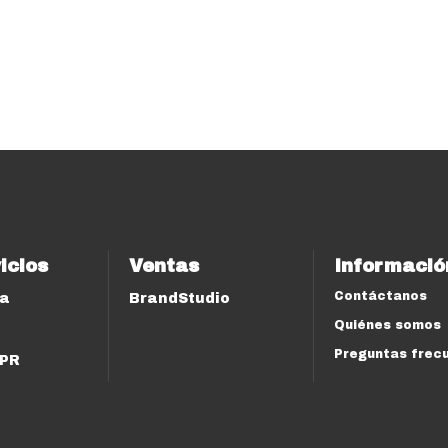
icios
Ventas
Informació
Contáctanos
ía
BrandStudio
Quiénes somos
Preguntas frec
 PR