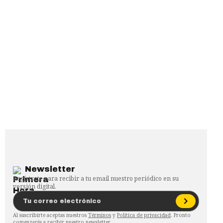
Newsletter
Regístrate para recibir a tu email nuestro periódico en su
versión digital.
Al suscribirte aceptas nuestros
Términos
y
Política de privacidad
. Pronto
comenzarás a recibir nuestro newsletter.