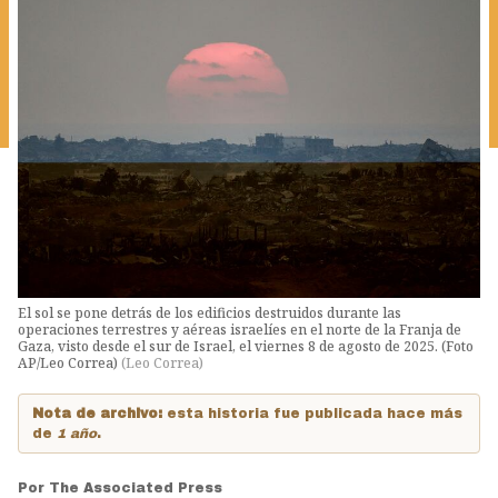
El sol se pone detrás de los edificios destruidos durante las
operaciones terrestres y aéreas israelíes en el norte de la Franja de
Gaza, visto desde el sur de Israel, el viernes 8 de agosto de 2025. (Foto
AP/Leo Correa)
(
Leo Correa
)
Nota de archivo:
esta historia fue publicada hace más
de
1 año
.
Por
The Associated Press