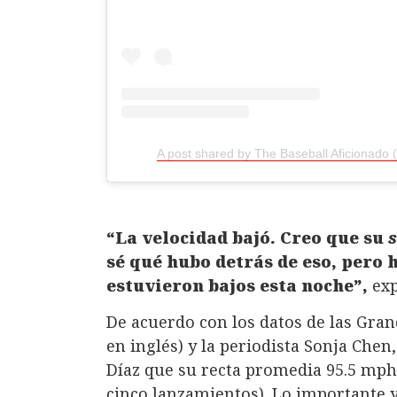
A post shared by The Baseball Aficionado 
“La velocidad bajó. Creo que su
s
sé qué hubo detrás de eso, pero 
estuvieron bajos esta noche”,
exp
De acuerdo con los datos de las Grand
en inglés) y la periodista Sonja Chen,
Díaz que su recta promedia 95.5 mp
cinco lanzamientos). Lo importante y