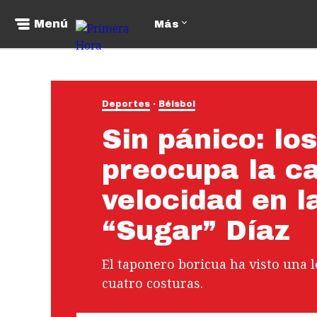
Menú
Más
Deportes
Béisbol
Sin pánico: lo
preocupa la c
velocidad en l
“Sugar” Díaz
El taponero boricua ha visto una 
cuatro costuras.