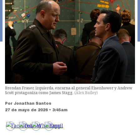
Brendan Fraser, izquierda, encarna al general Eisenhower y Andrew
Scott protagoniza como James Stagg.
(
Alex Bailey
)
Por
Jonathan Santos
27 de mayo de 2026 • 3:45am