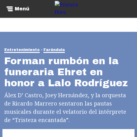
Menú
Entretenimiento
Farándula
Forman rumbón en la
funeraria Ehret en
honor a Lalo Rodríguez
Álex D’ Castro, Joey Hernández, y la orquesta
de Ricardo Marrero sentaron las pautas
musicales durante el velatorio del intérprete
de “Tristeza encantada”.