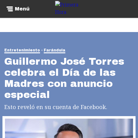
Menú
Entretenimiento
Farándula
Guillermo José Torres
celebra el Día de las
Madres con anuncio
especial
Esto reveló en su cuenta de Facebook.