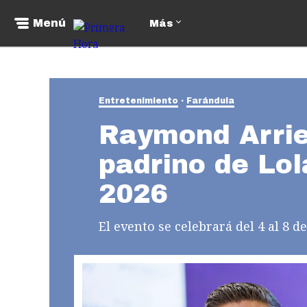
Menú
Más
Entretenimiento
Farándula
Raymond Arrie
padrino de Lo
2026
El evento se celebrará del 4 al 8 