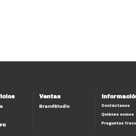
icios
Ventas
Informació
Contáctanos
ía
BrandStudio
Quiénes somos
Preguntas frec
 PR