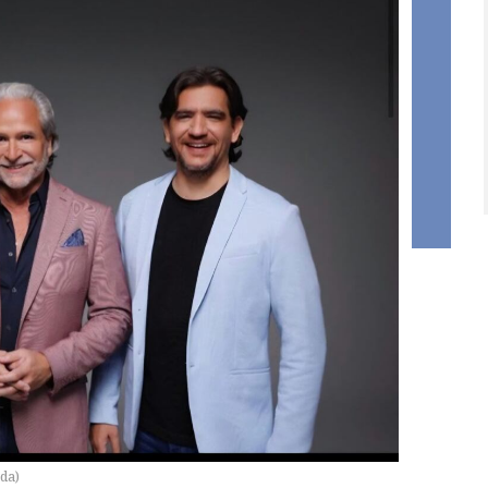
ada
)