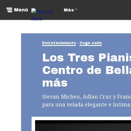
Menú
Más
Entretenimiento
Coge calle
Los Tres Piani
Centro de Bell
más
Stevan Micheo, Adlan Cruz y Fran
para una velada elegante e íntima