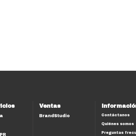
icios
Ventas
Informació
Contáctanos
ía
BrandStudio
Quiénes somos
Preguntas frec
 PR