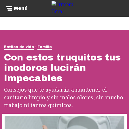
Menú
Estilos de vida
Familia
Con estos truquitos tus
inodoros lucirán
impecables
Consejos que te ayudarán a mantener el
sanitario limpio y sin malos olores, sin mucho
trabajo ni tantos químicos.