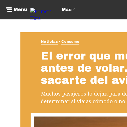
Menú
Más
Noticias
Consumo
El error que 
antes de vola
sacarte del av
Muchos pasajeros lo dejan para de
determinar si viajas cómodo o no 