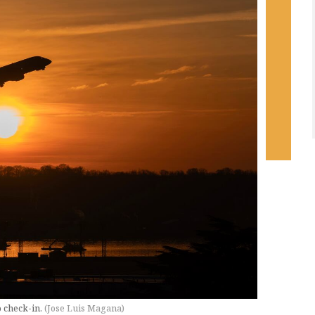
o check-in.
(
Jose Luis Magana
)