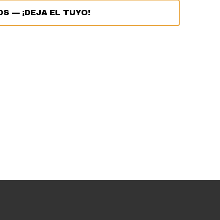
OS
—
¡DEJA EL TUYO!