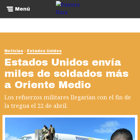
Menú
Noticias
Estados Unidos
Estados Unidos envía
miles de soldados más
a Oriente Medio
Los refuerzos militares llegarían con el fin de
la tregua el 22 de abril.