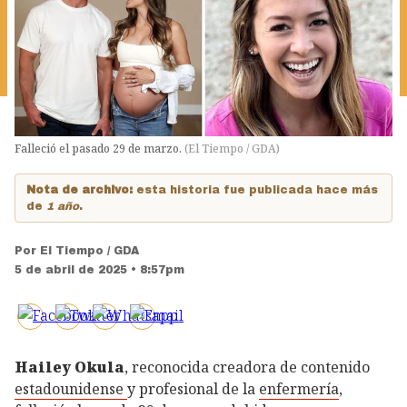
Falleció el pasado 29 de marzo.
(
El Tiempo / GDA
)
Nota de archivo:
esta historia fue publicada hace más
de
1 año
.
Por
El Tiempo / GDA
5 de abril de 2025 • 8:57pm
Hailey Okula
, reconocida creadora de contenido
estadounidense
y profesional de la
enfermería
,