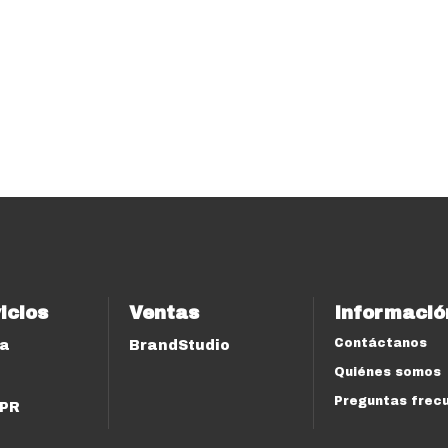
icios
Ventas
Informació
Contáctanos
ía
BrandStudio
Quiénes somos
Preguntas frec
 PR