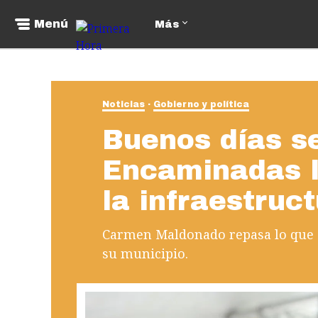
Menú
Más
Noticias
Gobierno y política
Buenos días s
Encaminadas l
la infraestruc
Carmen Maldonado repasa lo que 
su municipio.