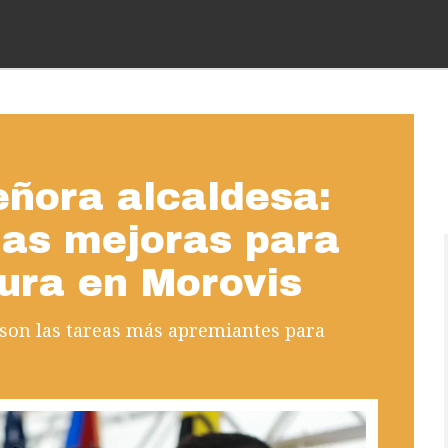
eñora alcaldesa:
as mejoras para
tura en Morovis
son las tareas más apremiantes para