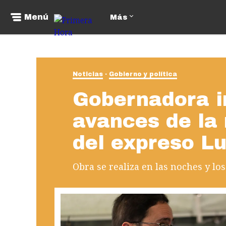
Menú
Más
Noticias
Gobierno y política
Gobernadora i
avances de la 
del expreso Lu
Obra se realiza en las noches y lo