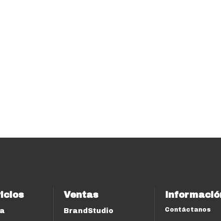
icios
Ventas
Informació
Contáctanos
ía
BrandStudio