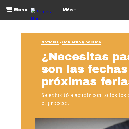
Menú
Más
Noticias
Gobierno y política
¿Necesitas pa
son las fechas
próximas feria
Se exhortó a acudir con todos los
el proceso.