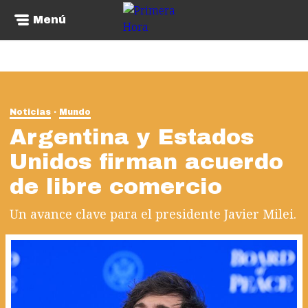
Menú
Noticias
Mundo
Argentina y Estados
Unidos firman acuerdo
de libre comercio
Un avance clave para el presidente Javier Milei.