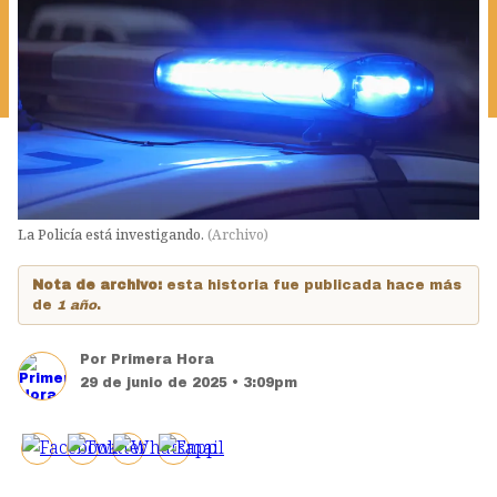
La Policía está investigando.
(
Archivo
)
Nota de archivo:
esta historia fue publicada hace más
de
1 año
.
Por
Primera Hora
29 de junio de 2025 • 3:09pm