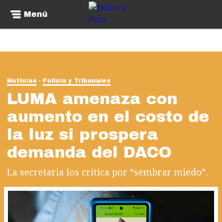
Menú
Noticias
Policía y Tribunales
LUMA amenaza con
aumento en el costo de
la luz si prospera
demanda del DACO
La secretaria los critica por “sembrar miedo”.