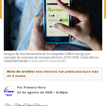
Imagen de una facturación de la compañía LUMA Energy por
concepto de consumo de energía eléctrica. FOTO POR: Carlos Rivera
Giusti/GFR Media
(
Carlos Rivera Giusti/Staff
)
Nota de archivo:
esta historia fue publicada hace más
de
6 meses
.
Por
Primera Hora
23 de agosto de 2025 • 6:39pm