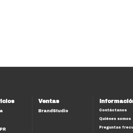
icios
Ventas
Informació
Contáctanos
ía
BrandStudio
Quiénes somos
Preguntas frec
 PR