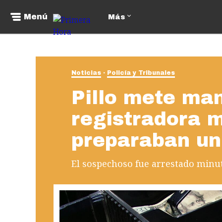
Menú
Más
Noticias
Policía y Tribunales
Pillo mete ma
registradora m
preparaban un
El sospechoso fue arrestado minu