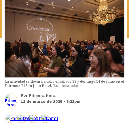
La actividad se llevará a cabo el sábado 13 y domingo 14 de junio en el
Fairmont El San Juan Hotel.
(
Suministrada
)
Por
Primera Hora
12 de marzo de 2026 • 3:22pm