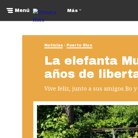
Menú
Más
Noticias
Puerto Rico
La elefanta M
años de libert
Vive feliz, junto a sus amigos Bo y