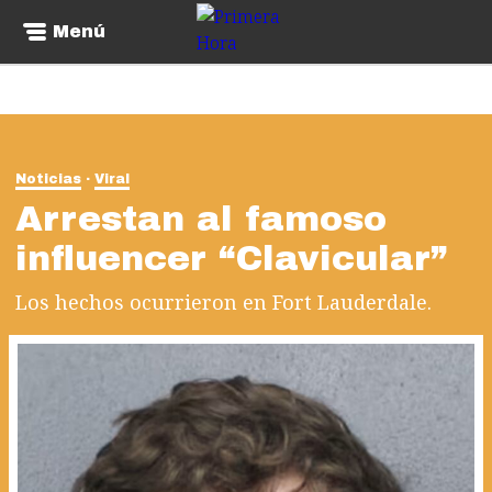
Menú
Noticias
Viral
Arrestan al famoso
influencer “Clavicular”
Los hechos ocurrieron en Fort Lauderdale.