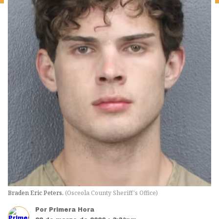
Braden Eric Peters.
(
Osceola County Sheriff's Office
)
Por
Primera Hora