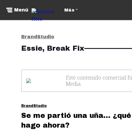
Menú
Más
BrandStudio
Essie, Break Fix
Este contenido comercial f
Media
.
BrandStudio
Se me partió una uña… ¿qué
hago ahora?