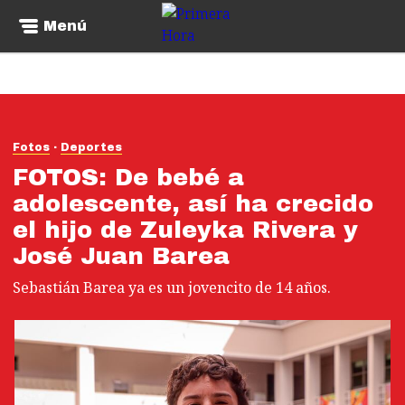
Menú
Fotos
Deportes
FOTOS: De bebé a
adolescente, así ha crecido
el hijo de Zuleyka Rivera y
José Juan Barea
Sebastián Barea ya es un jovencito de 14 años.