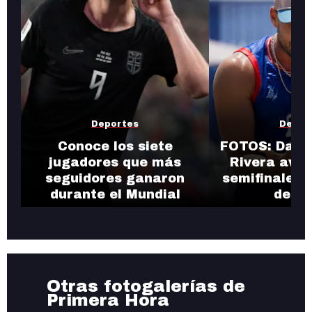
Deportes
Depor
Conoce los siete
FOTOS: Danie
jugadores que más
Rivera avan
seguidores ganaron
semifinales d
durante el Mundial
de pl
Otras fotogalerías de
Primera Hora