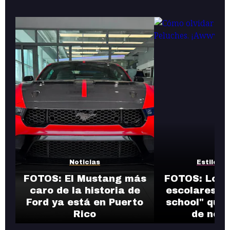
Noticias
Estilos d
FOTOS: El Mustang más
FOTOS: Los 
caro de la historia de
escolares de
Ford ya está en Puerto
school" que 
Rico
de nost