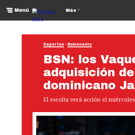
Menú
Más
Deportes
Baloncesto
BSN: los Vaqu
adquisición de
dominicano Ja
El escolta verá acción el miércoles