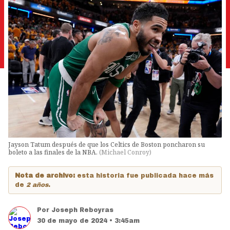
Jayson Tatum después de que los Celtics de Boston poncharon su
boleto a las finales de la NBA.
(
Michael Conroy
)
Nota de archivo:
esta historia fue publicada hace más
de
2 años
.
Por
Joseph Reboyras
30 de mayo de 2024 • 3:45am