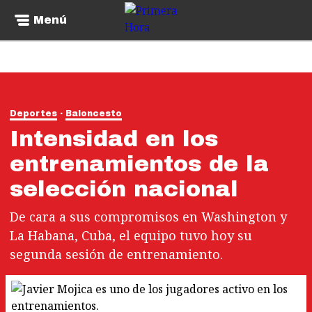
Menú
Deportes
Baloncesto
Intensidad en los
entrenamientos de la
selección nacional
De cara a sus compromisos en Washington y
La Habana, Cuba, el equipo tuvo hoy su
segunda sesión de entrenamiento.