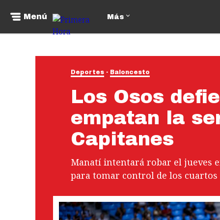
Menú
Más
Deportes
Baloncesto
Los Osos defie
empatan la ser
Capitanes
Manatí intentará robar el jueves e
para tomar control de los cuartos 