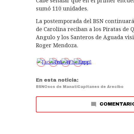
Cabe señalar que en el primer encue
sumó 110 unidades.
La postemporada del BSN continuará
de Carolina reciban a los Piratas de 
Angulo y los Santeros de Aguada visit
Roger Mendoza.
En esta noticia:
BSN
Osos de Manatí
Capitanes de Arecibo
COMENTARI