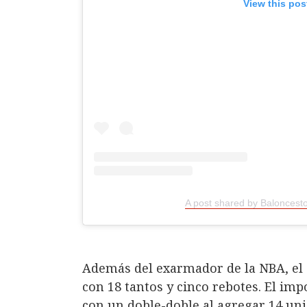
View this pos
A post shared by Baloncest
Además del exarmador de la NBA, el 
con 18 tantos y cinco rebotes. El im
con un doble-doble al agregar 14 un