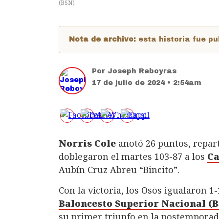
(
BSN
)
Nota de archivo:
esta historia fue 
Por
Joseph Reboyras
17 de julio de 2024 • 2:54am
Norris Cole
anotó 26 puntos, repart
doblegaron el martes 103-87 a los
Ca
Aubín Cruz Abreu “Bincito”.
Con la victoria, los Osos igualaron 1-1
Baloncesto Superior Nacional (
su primer triunfo en la postemporad