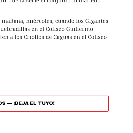
ntro de la serie el conjunto manatieño
 mañana, miércoles, cuando los Gigantes
Quebradillas en el Coliseo Guillermo
en a los Criollos de Caguas en el Coliseo
OS
—
¡DEJA EL TUYO!