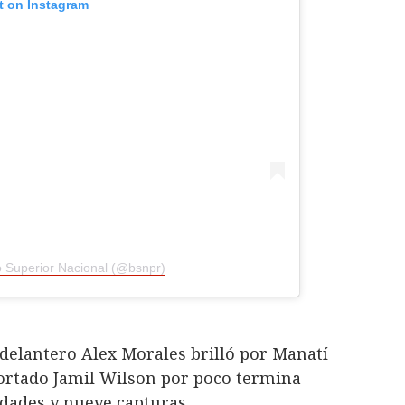
t on Instagram
o Superior Nacional (@bsnpr)
delantero Alex Morales brilló por Manatí
portado Jamil Wilson por poco termina
idades y nueve capturas.