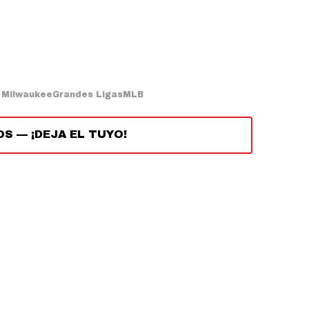
 Milwaukee
Grandes Ligas
MLB
OS
—
¡DEJA EL TUYO!