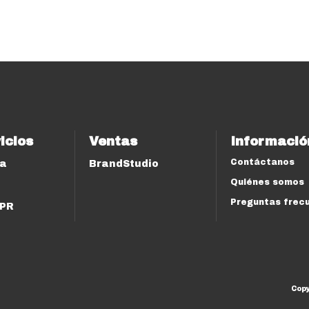
icios
Ventas
Informació
Contáctanos
ía
BrandStudio
Quiénes somos
Preguntas frec
 PR
Cop