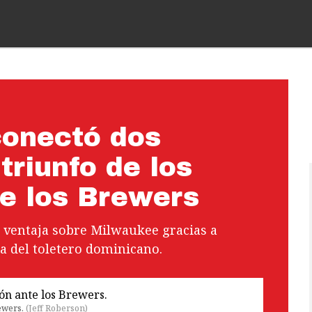
conectó dos
triunfo de los
re los Brewers
 ventaja sobre Milwaukee gracias a
ra del toletero dominicano.
rewers.
(
Jeff Roberson
)