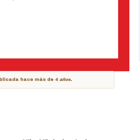
publicada hace más de
4 años
.