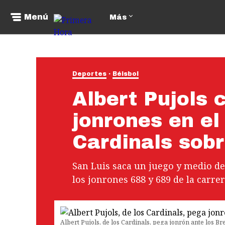
Menú
Más
Deportes
Béisbol
Albert Pujols 
jonrones en el 
Cardinals sob
San Luis saca un juego y medio de
los jonrones 688 y 689 de la carre
Albert Pujols, de los Cardinals, pega jonrón ante los B