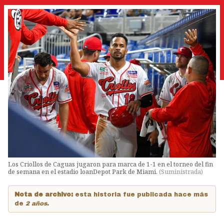
Los Criollos de Caguas jugaron para marca de 1-1 en el torneo del fin
de semana en el estadio loanDepot Park de Miami.
(
Suministrada
)
Nota de archivo:
esta historia fue publicada hace más
de
2 años
.