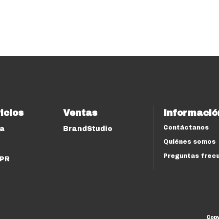
icios
Ventas
Informació
Contáctanos
ía
BrandStudio
Quiénes somos
Preguntas frec
 PR
Cop