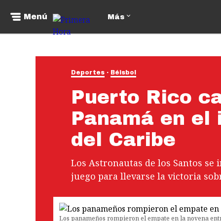
Menú
Más
Deportes
Béisbol
Puerto Rico ca
Panamá en el i
del Caribe
Los Astronautas de los Santos se 
juego para llevarse la victoria sobr
Los panameños rompieron el empate en la novena ent