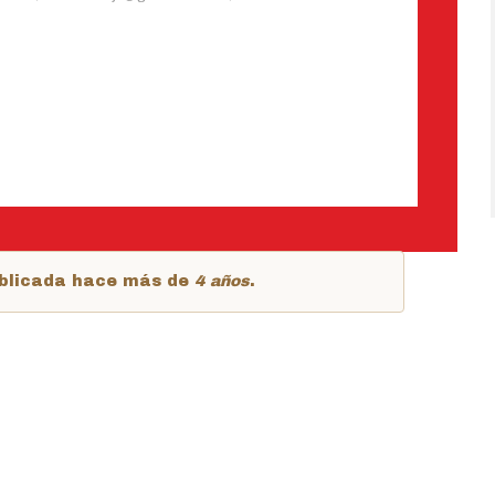
publicada hace más de
4 años
.