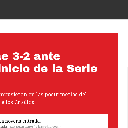
e 3-2 ante
nicio de la Serie
impusieron en las postrimerías del
e los Criollos.
rada.
(
xavier.araujo@gfrmedia.com
)