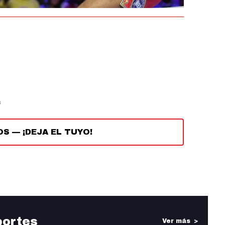
s
OS
—
¡DEJA EL TUYO!
portes
Ver más