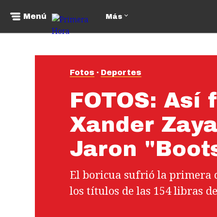
Menú
Más
Fotos
Deportes
FOTOS: Así 
Xander Zaya
Jaron "Boot
El boricua sufrió la primera 
los títulos de las 154 libras 