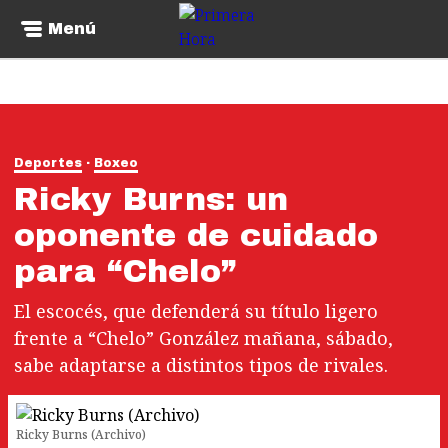
Menú
Deportes
Boxeo
Ricky Burns: un
oponente de cuidado
para “Chelo”
El escocés, que defenderá su título ligero
frente a “Chelo” González mañana, sábado,
sabe adaptarse a distintos tipos de rivales.
Ricky Burns (Archivo)