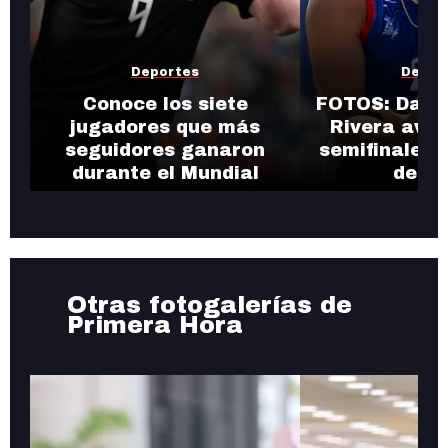
Deportes
Depor
Conoce los siete
FOTOS: Danie
jugadores que más
Rivera avan
seguidores ganaron
semifinales d
durante el Mundial
de pl
Otras fotogalerías de
Primera Hora