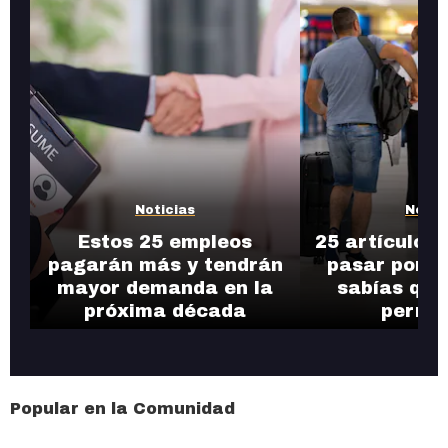
Noticias
Notic
Estos 25 empleos
25 artículos
pagarán más y tendrán
pasar por l
mayor demanda en la
sabías que
próxima década
permit
Popular en la Comunidad