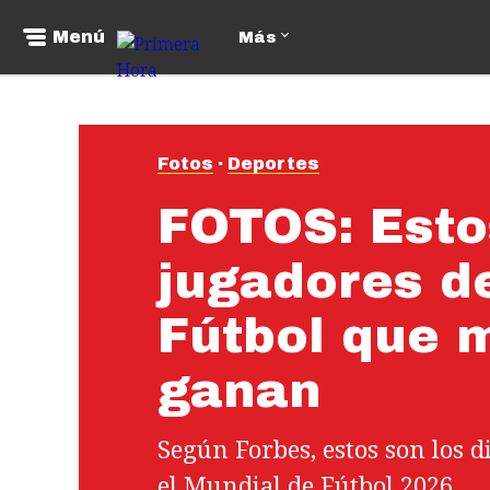
Menú
Más
Fotos
Deportes
FOTOS: Esto
jugadores d
Fútbol que 
ganan
Según Forbes, estos son los d
el Mundial de Fútbol 2026.