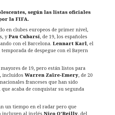
lescentes, según las listas oficiales
por la FIFA.
do en clubes europeos de primer nivel,
s, y
Pau Cubarsí
, de 19, los españoles
ando con el Barcelona.
Lennart Karl
, el
u temporada de despegue con el Bayern
mayores de 19, pero están listos para
, incluidos
Warren Zaïre-Emery
, de 20
ernacionales franceses que han sido
, que acaba de conquistar su segunda
van un tiempo en el radar pero que
 incluyen al inglés
Nico O’Reilly
, del