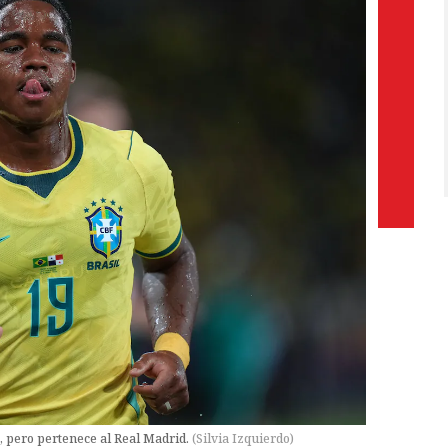
, pero pertenece al Real Madrid.
(
Silvia Izquierdo
)