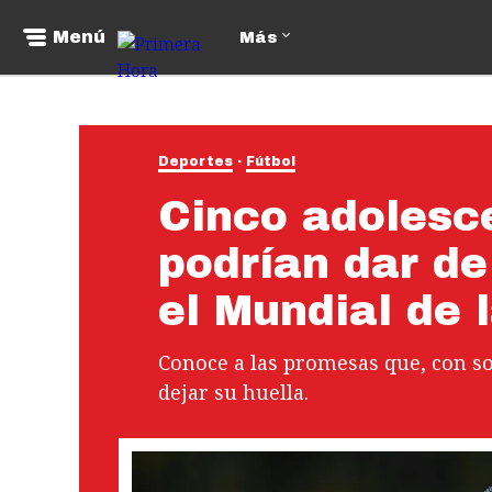
Menú
Más
Deportes
Fútbol
Cinco adolesc
podrían dar de
el Mundial de 
Conoce a las promesas que, con so
dejar su huella.