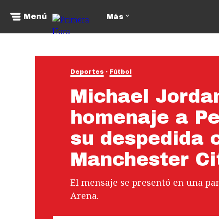
Menú
Más
Deportes
Fútbol
Michael Jorda
homenaje a Pe
su despedida 
Manchester Ci
El mensaje se presentó en una pan
Arena.