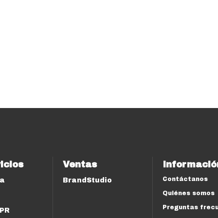
icios
Ventas
Informació
Contáctanos
ía
BrandStudio
Quiénes somos
Preguntas frec
 PR