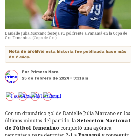
Danielle Julia Marcano festeja su gol frente a Panamá en la Copa de
Oro Femenina.
(
Copa de Oro
)
Nota de archivo:
esta historia fue publicada hace más
de
2 años
.
Por
Primera Hora
25 de febrero de 2024 • 3:31am
Con un dramático gol de Danielle Julia Marcano en los
últimos minutos del partido, la
Selección Nacional
de Fútbol femenino
completó una agónica
remontada para derrotar 2-1 a
Panamá
y conseguir