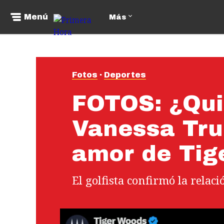
Menú
Más
Fotos
Deportes
FOTOS: ¿Qui
Vanessa Tru
amor de Tig
El golfista confirmó la relaci