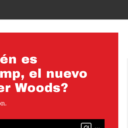
én es
mp, el nuevo
er Woods?
ón.