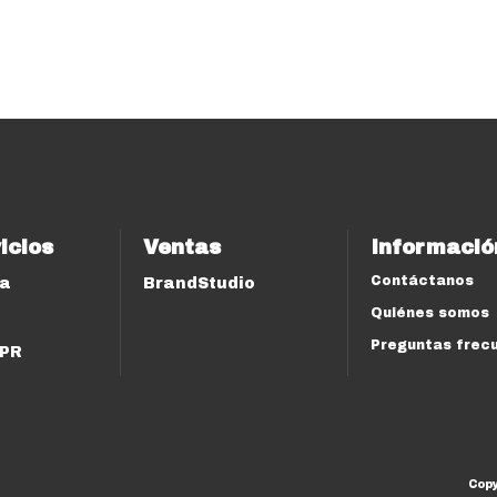
icios
Ventas
Informació
Contáctanos
ía
BrandStudio
Quiénes somos
Preguntas frec
 PR
Cop