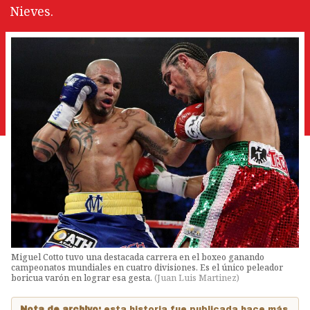
Nieves.
Miguel Cotto tuvo una destacada carrera en el boxeo ganando
campeonatos mundiales en cuatro divisiones. Es el único peleador
boricua varón en lograr esa gesta.
(
Juan Luis Martinez
)
Nota de archivo:
esta historia fue publicada hace más