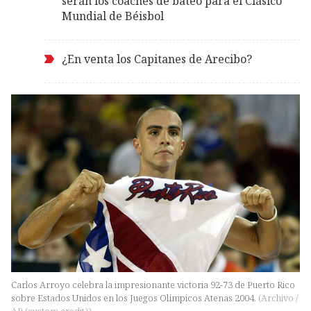
serán los coaches de bateo para el Clásico
Mundial de Béisbol
¿En venta los Capitanes de Arecibo?
Carlos Arroyo celebra la impresionante victoria 92-73 de Puerto Rico
sobre Estados Unidos en los Juegos Olímpicos Atenas 2004.
(
Archivo /
AP (custom credit)
)