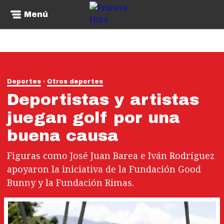
Menú
Deportes
Otros deportes
Deportistas y artistas
juegan golf por una
buena causa
Figuras como José Juan Barea e Iván Rodríguez
apoyaron la iniciativa de la Fundación Good
Bunny y la Fundación Rimas.