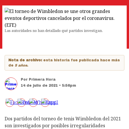
Las autoridades no han detallado qué partidos investigan.
Nota de archivo:
esta historia fue publicada hace más
de
5 años
.
Por
Primera Hora
14 de julio de 2021 • 5:56pm
Dos partidos del torneo de tenis Wimbledon del 2021
son investigados por posibles irregularidades