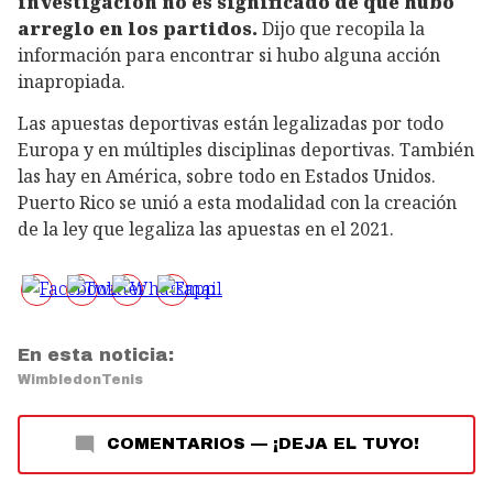
investigación no es significado de que hubo
arreglo en los partidos.
Dijo que recopila la
información para encontrar si hubo alguna acción
inapropiada.
Las apuestas deportivas están legalizadas por todo
Europa y en múltiples disciplinas deportivas. También
las hay en América, sobre todo en Estados Unidos.
Puerto Rico se unió a esta modalidad con la creación
de la ley que legaliza las apuestas en el 2021.
En esta noticia:
Wimbledon
Tenis
COMENTARIOS
—
¡DEJA EL TUYO!