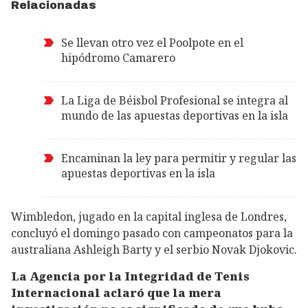
Relacionadas
Se llevan otro vez el Poolpote en el
hipódromo Camarero
La Liga de Béisbol Profesional se integra al
mundo de las apuestas deportivas en la isla
Encaminan la ley para permitir y regular las
apuestas deportivas en la isla
Wimbledon, jugado en la capital inglesa de Londres,
concluyó el domingo pasado con campeonatos para la
australiana Ashleigh Barty y el serbio Novak Djokovic.
La Agencia por la Integridad de Tenis
Internacional aclaró que la mera