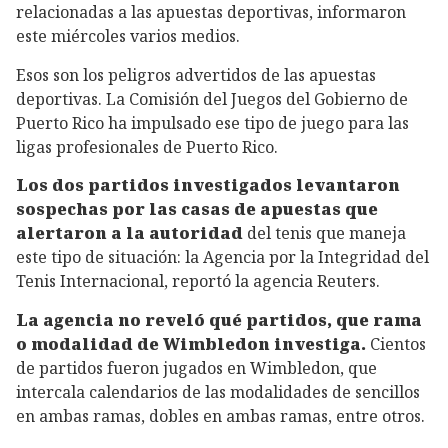
relacionadas a las apuestas deportivas, informaron
este miércoles varios medios.
Esos son los peligros advertidos de las apuestas
deportivas. La Comisión del Juegos del Gobierno de
Puerto Rico ha impulsado ese tipo de juego para las
ligas profesionales de Puerto Rico.
Los dos partidos investigados levantaron
sospechas por las casas de apuestas que
alertaron a la autoridad
del tenis que maneja
este tipo de situación: la Agencia por la Integridad del
Tenis Internacional, reportó la agencia Reuters.
La agencia no reveló qué partidos, que rama
o modalidad de Wimbledon investiga.
Cientos
de partidos fueron jugados en Wimbledon, que
intercala calendarios de las modalidades de sencillos
en ambas ramas, dobles en ambas ramas, entre otros.