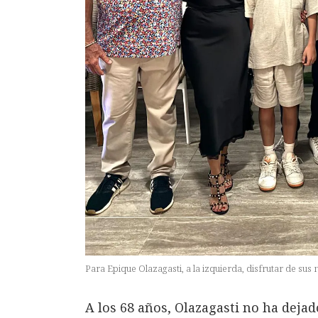
Para Epique Olazagasti, a la izquierda, disfrutar de sus 
A los 68 años, Olazagasti no ha dejad