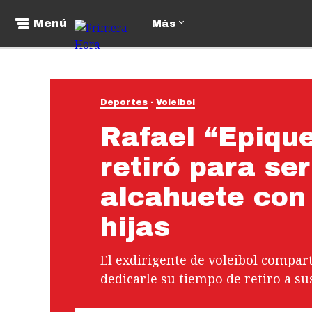
Menú
Más
Deportes
Voleibol
Rafael “Epique
retiró para se
alcahuete con 
hijas
El exdirigente de voleibol compar
dedicarle su tiempo de retiro a sus