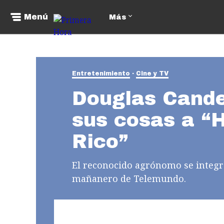
Menú
Más
Entretenimiento
Cine y TV
Douglas Cande
sus cosas a “
Rico”
El reconocido agrónomo se integra
mañanero de Telemundo.