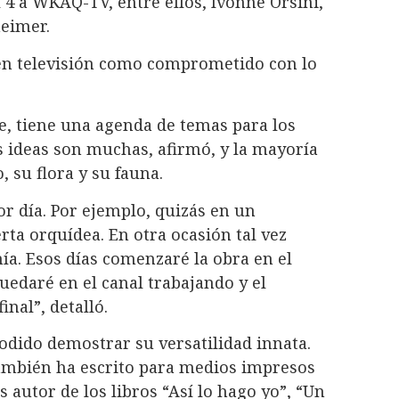
l 4 a WKAQ-TV, entre ellos, Ivonne Orsini,
eimer.
en televisión como comprometido con lo
e, tiene una agenda de temas para los
 ideas son muchas, afirmó, y la mayoría
 su flora y su fauna.
r día. Por ejemplo, quizás en un
ta orquídea. En otra ocasión tal vez
ía. Esos días comenzaré la obra en el
uedaré en el canal trabajando y el
inal”, detalló.
podido demostrar su versatilidad innata.
ambién ha escrito para medios impresos
 autor de los libros “Así lo hago yo”, “Un