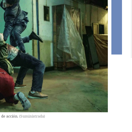
s de acción.
(
Suministrada
)