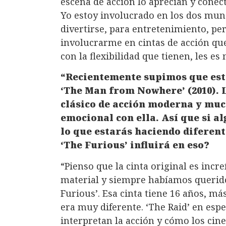
escena de acción lo aprecian y conec
Yo estoy involucrado en los dos mund
divertirse, para entretenimiento, pe
involucrarme en cintas de acción que t
con la flexibilidad que tienen, les es 
“Recientemente supimos que es
‘The Man from Nowhere’ (2010). L
clásico de acción moderna y muc
emocional con ella. Así que si a
lo que estarás haciendo diferent
‘The Furious’ influirá en eso?
“Pienso que la cinta original es incr
material y siempre habíamos querido
Furious’. Esa cinta tiene 16 años, má
era muy diferente. ‘The Raid’ en esp
interpretan la acción y cómo los cin