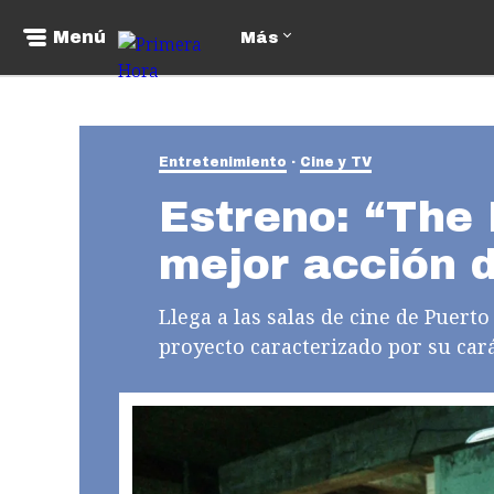
Menú
Más
Entretenimiento
Cine y TV
Estreno: “The 
mejor acción 
Llega a las salas de cine de Puerto
proyecto caracterizado por su carác