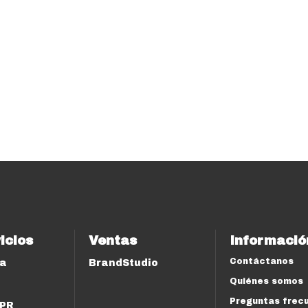
icios
Ventas
Informació
Contáctanos
ía
BrandStudio
Quiénes somos
Preguntas frec
 PR