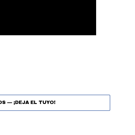
OS
—
¡DEJA EL TUYO!