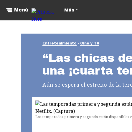
Menú
Más
Entretenimiento
Cine y TV
“Las chicas de
una ¡cuarta t
Aún se espera el estreno de la terc
Las temporadas primera y segunda están disponibles en