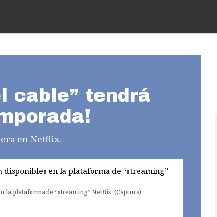
l cable” tendrá
emporada!
era en Netflix.
 la plataforma de “streaming” Netflix. (Captura)